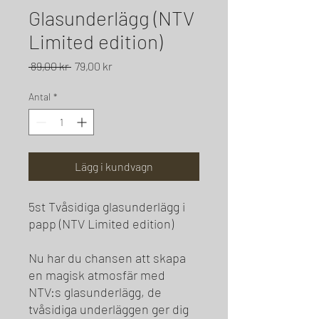
Glasunderlägg (NTV
Limited edition)
Ordinarie
Reapris
 89,00 kr 
79,00 kr
pris
Antal
*
Lägg i kundvagn
5st Tvåsidiga glasunderlägg i
papp (NTV Limited edition)
Nu har du chansen att skapa
en magisk atmosfär med
NTV:s glasunderlägg, de
tvåsidiga underläggen ger dig