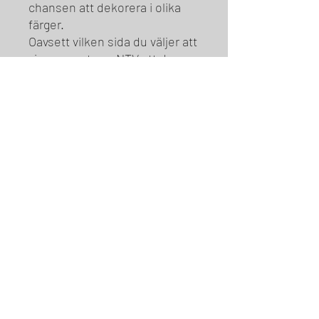
chansen att dekorera i olika
färger.
Oavsett vilken sida du väljer att
visa, garanterar NTV att du
gjort ett episkt val!
TV & FILM PROUKTION
info@ntvplay.se
PROGRAMLEDARE - SKÅDESPELARE
contact@antonnordquist.com